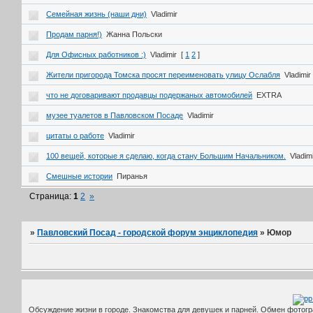
Семейная жизнь (наши дни)
Vladimir
Продам парня!)
Жанна Польски
Для Офисных работников :)
Vladimir
[
1
2
]
Жители пригорода Томска просят переименовать улицу Ослабля
Vladimir
что не договаривают продавцы подержаных автомобилей
EXTRA
музее туалетов в Павловском Посаде
Vladimir
цитаты о работе
Vladimir
100 вещей, которые я сделаю, когда стану Большим Начальником.
Vladim
Смешные истории
Пиранья
Страница:
1
2
»
»
Павловский Посад - городской форум энциклопедия
»
Юмор
Обсуждение жизни в городе. Знакомства для девушек и парней. Обмен фотог