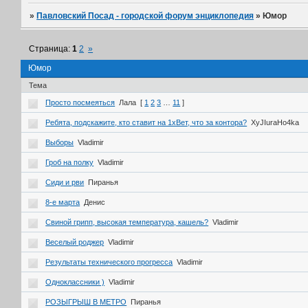
»
Павловский Посад - городской форум энциклопедия
»
Юмор
Страница:
1
2
»
Юмор
Тема
Просто посмеяться
Лала
[
1
2
3
…
11
]
Ребята, подскажите, кто ставит на 1хВет, что за контора?
XyJIuraHo4ka
Выборы
Vladimir
Гроб на полку
Vladimir
Сиди и рви
Пиранья
8-е марта
Денис
Свиной грипп, высокая температура, кашель?
Vladimir
Веселый роджер
Vladimir
Результаты технического прогресса
Vladimir
Одноклассники )
Vladimir
РОЗЫГРЫШ В МЕТРО
Пиранья