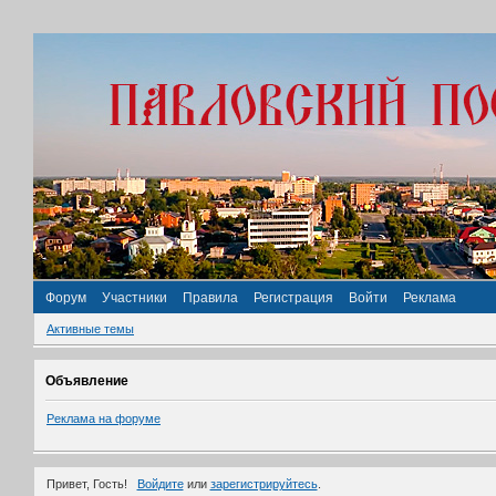
Форум
Участники
Правила
Регистрация
Войти
Реклама
Активные темы
Объявление
Реклама на форуме
Привет, Гость!
Войдите
или
зарегистрируйтесь
.