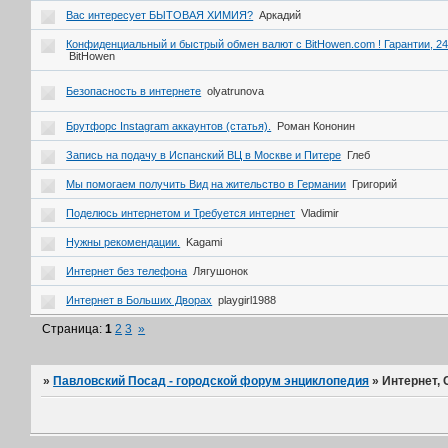
Вас интересует БЫТОВАЯ ХИМИЯ?
Аркадий
Конфиденциальный и быстрый обмен валют с BitHowen.com ! Гарантии, 24
BitHowen
Безопасность в интернете
olyatrunova
Брутфорс Instagram аккаунтов (статья).
Роман Кононин
Запись на подачу в Испанский ВЦ в Москве и Питере
Глеб
Мы помогаем получить Вид на жительство в Германии
Григорий
Поделюсь интернетом и Требуется интернет
Vladimir
Нужны рекомендации.
Kagami
Интернет без телефона
Лягушонок
Интернет в Больших Дворах
playgirl1988
Страница:
1
2
3
»
»
Павловский Посад - городской форум энциклопедия
»
Интернет, 