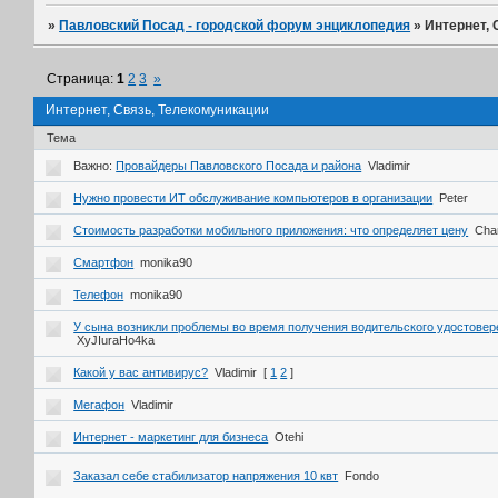
»
Павловский Посад - городской форум энциклопедия
»
Интернет, 
Страница:
1
2
3
»
Интернет, Связь, Телекомуникации
Тема
Важно:
Провайдеры Павловского Посада и района
Vladimir
Нужно провести ИТ обслуживание компьютеров в организации
Peter
Стоимость разработки мобильного приложения: что определяет цену
Cha
Смартфон
monika90
Телефон
monika90
У сына возникли проблемы во время получения водительского удостовер
XyJIuraHo4ka
Какой у вас антивирус?
Vladimir
[
1
2
]
Мегафон
Vladimir
Интернет - маркетинг для бизнеса
Otehi
Заказал себе стабилизатор напряжения 10 квт
Fondo