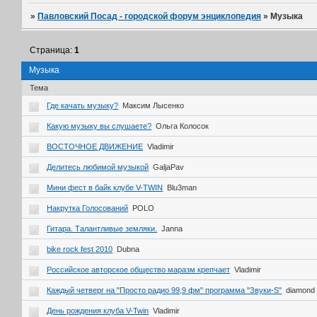
»
Павловский Посад - городской форум энциклопедия
»
Музыка
Страница:
1
Музыка
Тема
Где качать музыку?
Максим Лысенко
Какую музыку вы слушаете?
Ольга Колосок
ВОСТОЧНОЕ ДВИЖЕНИЕ
Vladimir
Делитесь любимой музыкой
GaljaPav
Мини фест в байк клубе V-TWIN
Blu3man
Накрутка Голосований
POLO
Гитара. Талантливые земляки.
Janna
bike rock fest 2010
Dubna
Российское авторское общество маразм крепчает
Vladimir
Каждый четверг на "Просто радио 99,9 фм" программа "Звуки-S"
diamond
День рождения клуба V-Twin
Vladimir