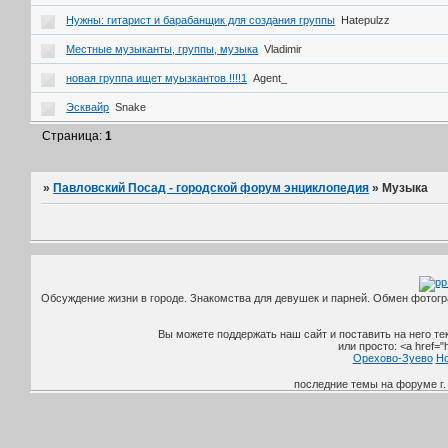
Нужны: гитарист и барабанщик для создания группы
Hatepulzz
Местные музыканты, группы, музыка
Vladimir
новая группа ищет муызкантов !!!!1
Agent_
Эсквайр
Snake
Страница:
1
»
Павловский Посад - городской форум энциклопедия
»
Музыка
Обсуждение жизни в городе. Знакомства для девушек и парней. Обмен фотог
Вы можете поддержать наш сайт и поставить на него текс
или просто: <a href="
Орехово-Зуево
Но
последние темы на форуме г