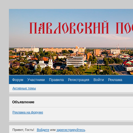
Форум
Участники
Правила
Регистрация
Войти
Реклама
Активные темы
Объявление
Реклама на форуме
Привет, Гость!
Войдите
или
зарегистрируйтесь
.