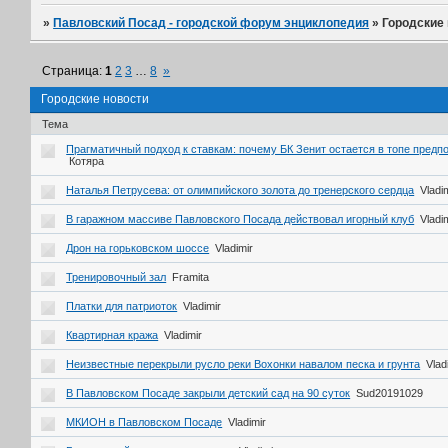
»
Павловский Посад - городской форум энциклопедия
»
Городские
Страница:
1
2
3
…
8
»
Городские новости
Тема
Прагматичный подход к ставкам: почему БК Зенит остается в топе предп
Котяра
Наталья Петрусева: от олимпийского золота до тренерского сердца
Vladi
В гаражном массиве Павловского Посада действовал игорный клуб
Vladi
Дрон на горьковском шоссе
Vladimir
Тренировочный зал
Framita
Платки для патриоток
Vladimir
Квартирная кража
Vladimir
Неизвестные перекрыли русло реки Вохонки навалом песка и грунта
Vlad
В Павловском Посаде закрыли детский сад на 90 суток
Sud20191029
МКИОН в Павловском Посаде
Vladimir