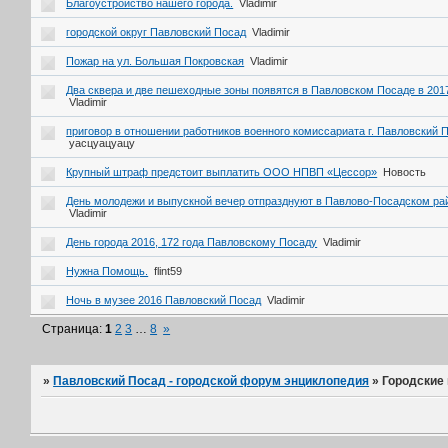
Благоустройство нашего города.
Vladimir
городской округ Павловский Посад
Vladimir
Пожар на ул. Большая Покровская
Vladimir
Два сквера и две пешеходные зоны появятся в Павловском Посаде в 2017
Vladimir
приговор в отношении работников военного комиссариата г. Павловский 
уасцуацуацу
Крупный штраф предстоит выплатить ООО НПВП «Цессор»
Новость
День молодежи и выпускной вечер отпразднуют в Павлово-Посадском ра
Vladimir
День города 2016, 172 года Павловскому Посаду
Vladimir
Нужна Помощь.
flint59
Ночь в музее 2016 Павловский Посад
Vladimir
Страница:
1
2
3
…
8
»
»
Павловский Посад - городской форум энциклопедия
»
Городские