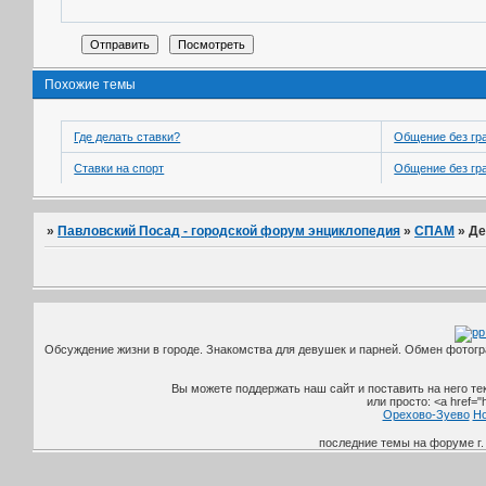
Похожие темы
Где делать ставки?
Общение без гр
Ставки на спорт
Общение без гр
»
Павловский Посад - городской форум энциклопедия
»
СПАМ
»
Де
Обсуждение жизни в городе. Знакомства для девушек и парней. Обмен фотог
Вы можете поддержать наш сайт и поставить на него текс
или просто: <a href="
Орехово-Зуево
Но
последние темы на форуме г