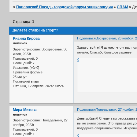
»
Павловский Посад - городской форум энциклопедия
»
СПАМ
»
Де
Страница:
1
Делаете ставки на спорт?
Рианна Кирова
Поделиться
Воскресенье, 26 ноября, 2
новичок
Здравствуйте! Я думаю, что у вас по
Зарегистрирован
: Воскресенье, 30
онлайн. Спасибо большое заранее!
июля, 2023г.
Приглашений:
0
0
Сообщений:
7
Уважение:
[+0/-0]
Провел на форуме:
25 минут
Последний визит:
Пятница, 12 апреля, 2024г. 08:24
Мира Митова
Поделиться
Понедельник, 27 ноября, 2
новичок
День добрый! Спешу вам рассказать 
Зарегистрирован
: Понедельник, 27
вы не знали ранее. Это правда ресур
ноября, 2023г.
поддержке спортивной темы. Искренне
Приглашений:
0
Сообщений:
1
0